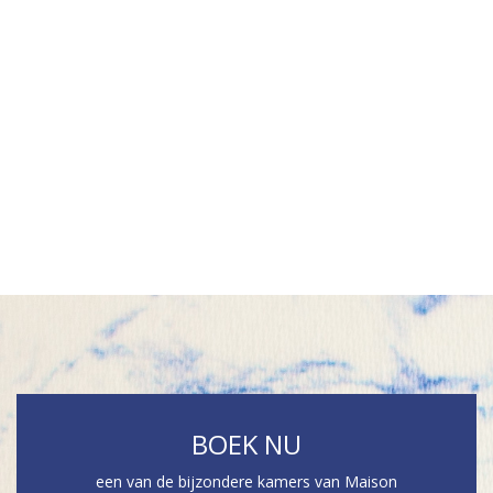
u
d
g
a
a
n
BOEK NU
een van de bijzondere kamers van Maison